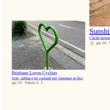
4
Sunshi
Cliché turisti
giu 26
•
3
Brisbane Loves Cyclists
Sole, sabbia e tre consigli per viaggiare in bici
apr 16
Valerie S. T.
•
5
2