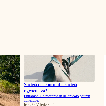
Società dei consumi o società
rigenerativa?
Entrambe. Lo racconto in un articolo per rén
collective.
feb 27
Valerie S. T.
•