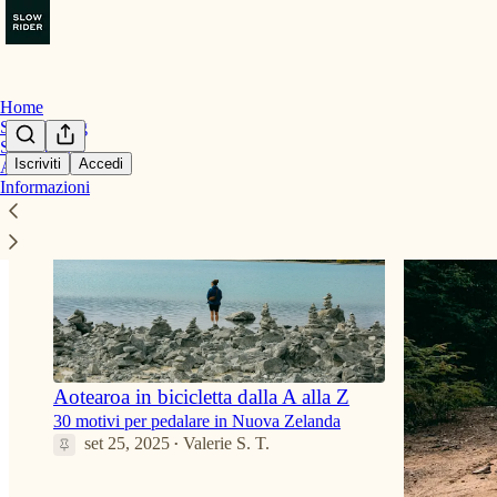
Home
Slow Living
Slow Travel
Iscriviti
Accedi
Archivio
Informazioni
Aotearoa in bicicletta dalla A alla Z
30 motivi per pedalare in Nuova Zelanda
set 25, 2025
Valerie S. T.
•
5