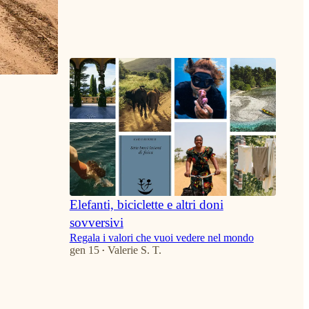
2
1
Elefanti, biciclette e altri doni
sovversivi
Regala i valori che vuoi vedere nel mondo
gen 15
Valerie S. T.
•
6
1