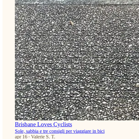
Brisbane Loves Cyclists
Sole, sabbia e tre consigli per viaggiare in bici
apr 16
Valerie S. T.
•