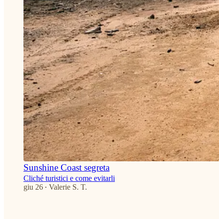
Sunshine Coast segreta
Cliché turistici e come evitarli
giu 26
Valerie S. T.
•
3