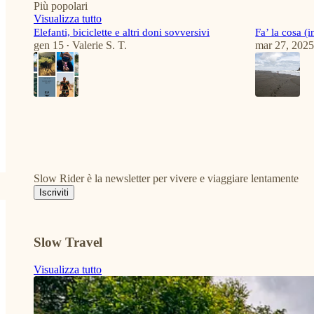
Più popolari
Visualizza tutto
Elefanti, biciclette e altri doni sovversivi
Fa’ la cosa (i
gen 15
Valerie S. T.
mar 27, 202
•
6
6
1
2
2
Slow Rider è la newsletter per vivere e viaggiare lentamente
Iscriviti
Slow Travel
Visualizza tutto