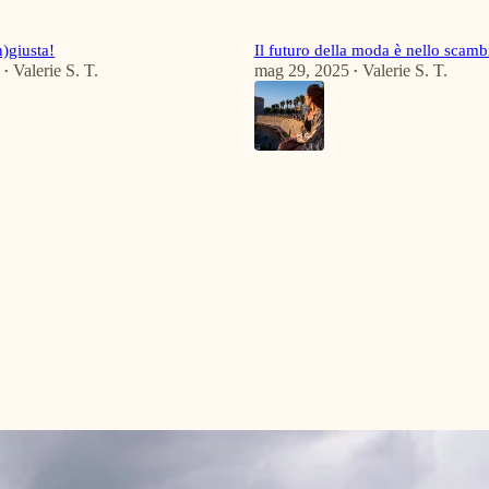
n)giusta!
Il futuro della moda è nello scamb
5
Valerie S. T.
mag 29, 2025
Valerie S. T.
•
•
5
2