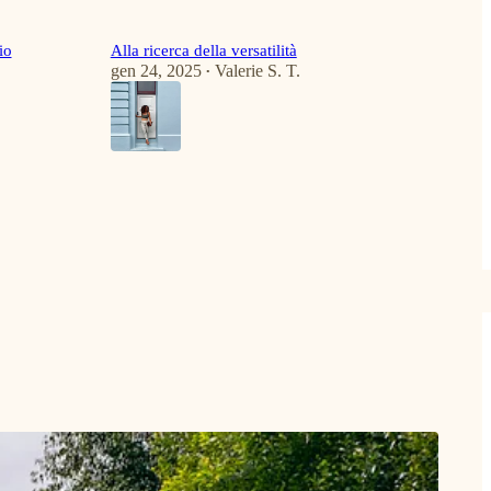
io
Alla ricerca della versatilità
gen 24, 2025
Valerie S. T.
•
5
4
3