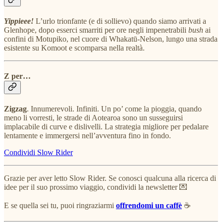
Yippieee!
L’urlo trionfante (e di sollievo) quando siamo arrivati a
Glenhope, dopo esserci smarriti per ore negli impenetrabili
bush
ai
confini di Motupiko, nel cuore di Whakatū-Nelson, lungo una strada
esistente su Komoot e scomparsa nella realtà.
Z per…
Zigzag
. Innumerevoli. Infiniti. Un po’ come la pioggia, quando
meno li vorresti, le strade di Aotearoa sono un susseguirsi
implacabile di curve e dislivelli. La strategia migliore per pedalare
lentamente e immergersi nell’avventura fino in fondo.
Condividi Slow Rider
Grazie per aver letto Slow Rider. Se conosci qualcuna alla ricerca di
idee per il suo prossimo viaggio, condividi la newsletter 💌
E se quella sei tu, puoi ringraziarmi
offrendomi un caffè
☕