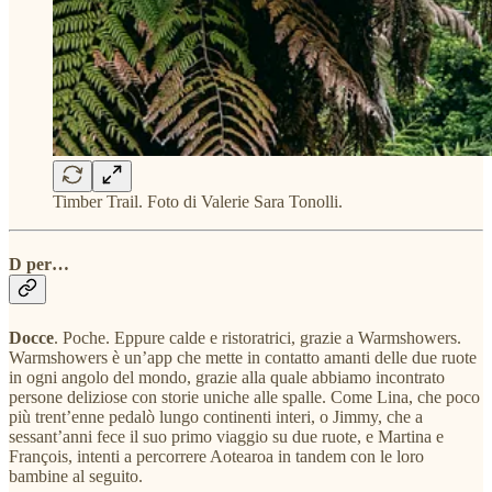
Timber Trail. Foto di Valerie Sara Tonolli.
D per…
Docce
. Poche. Eppure calde e ristoratrici, grazie a Warmshowers.
Warmshowers è un’app che mette in contatto amanti delle due ruote
in ogni angolo del mondo, grazie alla quale abbiamo incontrato
persone deliziose con storie uniche alle spalle. Come Lina, che poco
più trent’enne pedalò lungo continenti interi, o Jimmy, che a
sessant’anni fece il suo primo viaggio su due ruote, e Martina e
François, intenti a percorrere Aotearoa in tandem con le loro
bambine al seguito.