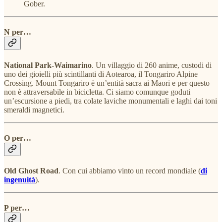
Gober.
N per…
National Park-Waimarino
. Un villaggio di 260 anime, custodi di
uno dei gioielli più scintillanti di Aotearoa, il Tongariro Alpine
Crossing. Mount Tongariro è un’entità sacra ai Māori e per questo
non è attraversabile in bicicletta. Ci siamo comunque goduti
un’escursione a piedi, tra colate laviche monumentali e laghi dai toni
smeraldi magnetici.
O per…
Old Ghost Road
. Con cui abbiamo vinto un record mondiale (
di
ingenuità
).
P per…