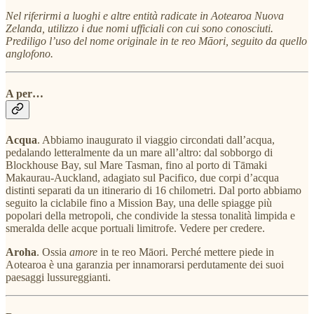
Nel riferirmi a luoghi e altre entità radicate in Aotearoa Nuova
Zelanda, utilizzo i due nomi ufficiali con cui sono conosciuti.
Prediligo l’uso del nome originale in te reo Māori, seguito da quello
anglofono.
A per…
Acqua
. Abbiamo inaugurato il viaggio circondati dall’acqua,
pedalando letteralmente da un mare all’altro: dal sobborgo di
Blockhouse Bay, sul Mare Tasman, fino al porto di Tāmaki
Makaurau
-
Auckland, adagiato sul Pacifico, due corpi d’acqua
distinti separati da un itinerario di 16 chilometri. Dal porto abbiamo
seguito la ciclabile fino a Mission Bay, una delle spiagge più
popolari della metropoli, che condivide la stessa tonalità limpida e
smeralda delle acque portuali limitrofe. Vedere per credere.
Aroha
. Ossia
amore
in te reo Māori. Perché mettere piede in
Aotearoa è una garanzia per innamorarsi perdutamente dei suoi
paesaggi lussureggianti.