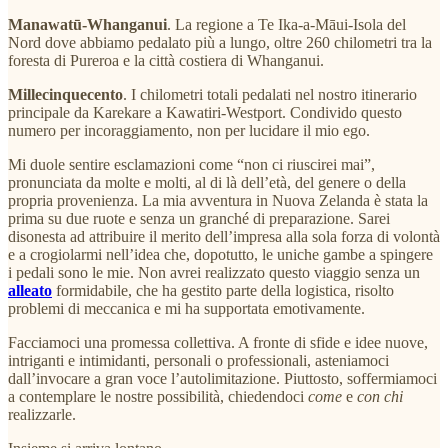
Manawatū-Whanganui
. La regione a Te Ika-a-Māui-Isola del
Nord dove abbiamo pedalato più a lungo, oltre 260 chilometri tra la
foresta di Pureroa e la città costiera di Whanganui.
Millecinquecento
. I chilometri totali pedalati nel nostro itinerario
principale da Karekare a Kawatiri-Westport. Condivido questo
numero per incoraggiamento, non per lucidare il mio ego.
Mi duole sentire esclamazioni come “non ci riuscirei mai”,
pronunciata da molte e molti, al di là dell’età, del genere o della
propria provenienza. La mia avventura in Nuova Zelanda è stata la
prima su due ruote e senza un granché di preparazione. Sarei
disonesta ad attribuire il merito dell’impresa alla sola forza di volontà
e a crogiolarmi nell’idea che, dopotutto, le uniche gambe a spingere
i pedali sono le mie. Non avrei realizzato questo viaggio senza un
alleato
formidabile, che ha gestito parte della logistica, risolto
problemi di meccanica e mi ha supportata emotivamente.
Facciamoci una promessa collettiva. A fronte di sfide e idee nuove,
intriganti e intimidanti, personali o professionali, asteniamoci
dall’invocare a gran voce l’autolimitazione. Piuttosto, soffermiamoci
a contemplare le nostre possibilità, chiedendoci
come
e
con chi
realizzarle.