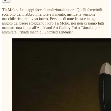
Tā Moko
. I tatuaggi facciali tradizionali māori. Quelli femminili
scorrono tra il labbro inferiore e il mento, mentre la versione
maschile ricopre il viso intero. Persone di tutte le età e in ogni
angolo del paese sfoggiano i loro Tā Moko, noi non ci siamo fatti
mancare una tappa all'Auckland Art Gallery Toi o Tāmaki, per
ammirare i ritratti māori di Gottfried Lindauer.