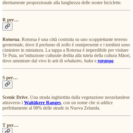
direttamente proporzionale alla lunghezza delle nostre biciclette.
R per…
Rotorua
. Rotorua è una città costruita su uno scoppiettante terreno
geotermale, dove il profumo di zolfo è onnipresente e i tombini sono
ciminiere in miniatura. La tappa a Rotorua è imperdibile per visitare
Te Puia, un’istituzione culturale dedita alla tutela della cultura Māori,
dove ammirare dal vivo le arti di
whakairo
,
haka
e
raranga
.
S per…
Scenic Drive
. Una strada inghiottita dalla vegetazione neozelandese
attraverso i
Waitākere Ranges
, con un nome che si addice
perfettamente al 98% delle strade in Nuova Zelanda.
T per…