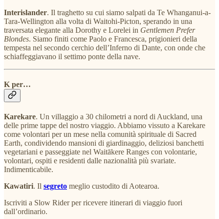
Interislander
. Il traghetto su cui siamo salpati da Te Whanganui-a-
Tara-Wellington alla volta di Waitohi-Picton, sperando in una
traversata elegante alla Dorothy e Lorelei in
Gentlemen Prefer
Blondes
. Siamo finiti come Paolo e Francesca, prigionieri della
tempesta nel secondo cerchio dell’Inferno di Dante, con onde che
schiaffeggiavano il settimo ponte della nave.
K per…
Karekare
. Un villaggio a 30 chilometri a nord di Auckland, una
delle prime tappe del nostro viaggio. Abbiamo vissuto a Karekare
come volontari per un mese nella comunità spirituale di Sacred
Earth, condividendo mansioni di giardinaggio, deliziosi banchetti
vegetariani e passeggiate nel Waitākere Ranges con volontarie,
volontari, ospiti e residenti dalle nazionalità più svariate.
Indimenticabile.
Kawatiri
. Il
segreto
meglio custodito di Aotearoa.
Iscriviti a Slow Rider per ricevere itinerari di viaggio fuori
dall’ordinario.