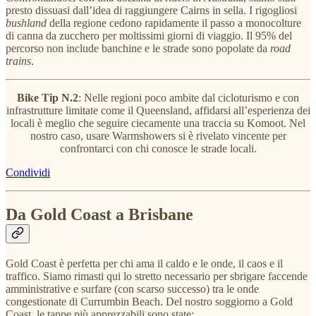
presto dissuasi dall’idea di raggiungere Cairns in sella. I rigogliosi
bushland
della regione cedono rapidamente il passo a monocolture
di canna da zucchero per moltissimi giorni di viaggio. Il 95% del
percorso non include banchine e le strade sono popolate da
road
trains
.
Bike Tip N.2
: Nelle regioni poco ambite dal cicloturismo e con
infrastrutture limitate come il Queensland, affidarsi all’esperienza dei
locali è meglio che seguire ciecamente una traccia su Komoot. Nel
nostro caso, usare Warmshowers si è rivelato vincente per
confrontarci con chi conosce le strade locali.
Condividi
Da Gold Coast a Brisbane
Gold Coast è perfetta per chi ama il caldo e le onde, il caos e il
traffico. Siamo rimasti qui lo stretto necessario per sbrigare faccende
amministrative e surfare (con scarso successo) tra le onde
congestionate di Currumbin Beach. Del nostro soggiorno a Gold
Coast, le tappe più apprezzabili sono state: