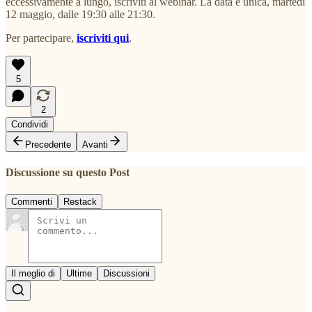
eccessivamente a lungo, iscriviti al webinar. La data è unica, martedì
12 maggio, dalle 19:30 alle 21:30.
Per partecipare,
iscriviti qui
.
5
2
Condividi
Precedente
Avanti
Discussione su questo Post
Commenti
Restack
Il meglio di
Ultime
Discussioni