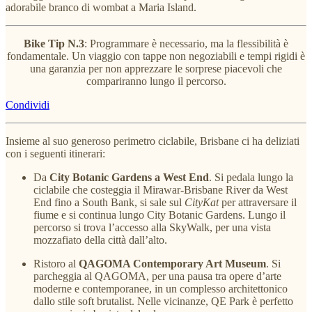
adorabile branco di wombat a Maria Island.
Bike Tip N.3
: Programmare è necessario, ma la flessibilità è
fondamentale. Un viaggio con tappe non negoziabili e tempi rigidi è
una garanzia per non apprezzare le sorprese piacevoli che
compariranno lungo il percorso.
Condividi
Insieme al suo generoso perimetro ciclabile, Brisbane ci ha deliziati
con i seguenti itinerari:
Da
City Botanic Gardens a West End
. Si pedala lungo la
ciclabile che costeggia il Mirawar-Brisbane River da West
End fino a South Bank, si sale sul
CityKat
per attraversare il
fiume e si continua lungo City Botanic Gardens. Lungo il
percorso si trova l’accesso alla SkyWalk, per una vista
mozzafiato della città dall’alto.
Ristoro al
QAGOMA Contemporary Art Museum
. Si
parcheggia al QAGOMA, per una pausa tra opere d’arte
moderne e contemporanee, in un complesso architettonico
dallo stile soft brutalist. Nelle vicinanze, QE Park è perfetto