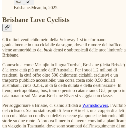
Brisbane-Meanjin, 2025.
Brisbane Love Cyclists
Gli ultimi venti chilometri della Veloway 1 si trasformano
gradualmente in una ciclabile da sogno, dove il rumore del traffico
viene ammorbidito dai
bush
densi e subtropicali delle aree limitrofe a
Brisbane.
Conosciuta come Meanjin in lingua Turrbal, Brisbane (detta Brissie)
è la terza città più grande dell’Australia. Per i suoi 1.2 milioni di
residenti, la città offre oltre 500 chilometri ciclabili esclusivi e un
trasporto pubblico accessibile: una corsa costa solo 0.50 dollari
australiani, circa 0.25€, al di là della durata e della destinazione. In
treno, metropolitana, bus, tram o persino catamarano. Già, proprio in
catamarano: sul Maiwar-Brisbane River si viaggia con classe.
Per soggiornare a Brissie, ci siamo affidati a
Warmshowers
, l’Airbnb
del ciclismo
. S
iamo stati ospiti di Jean e Hiroshi, una coppia di atleti
con cui abbiamo condiviso deliziose cene giapponesi e interminabili
storie su due ruote. A loro va il merito di averci convinti a pianificare
un viaggio in Tasmania, dove sono scampati dall’inseguimento di un