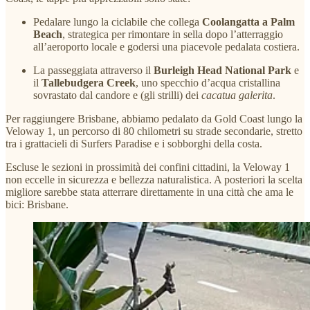
Pedalare lungo la ciclabile che collega
Coolangatta a Palm
Beach
, strategica per rimontare in sella dopo l’atterraggio
all’aeroporto locale e godersi una piacevole pedalata costiera.
La passeggiata attraverso il
Burleigh Head National Park
e
il
Tallebudgera Creek
, uno specchio d’acqua cristallina
sovrastato dal candore e (gli strilli) dei
cacatua galerita
.
Per raggiungere Brisbane, abbiamo pedalato da Gold Coast lungo la
Veloway 1, un percorso di 80 chilometri su strade secondarie, stretto
tra i grattacieli di Surfers Paradise e i sobborghi della costa.
Escluse le sezioni in prossimità dei confini cittadini, la Veloway 1
non eccelle in sicurezza e bellezza naturalistica. A posteriori la scelta
migliore sarebbe stata atterrare direttamente in una città che ama le
bici: Brisbane.