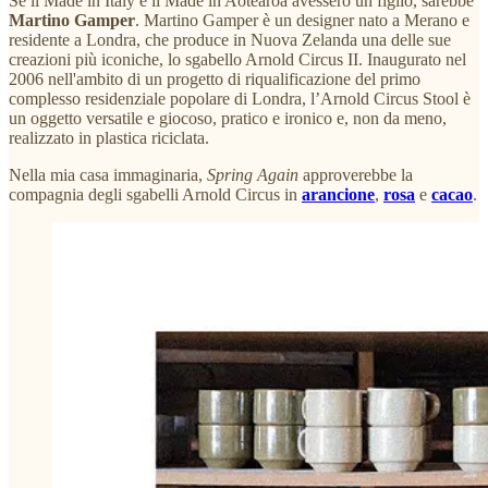
Se il Made in Italy e il Made in Aotearoa avessero un figlio, sarebbe
Martino Gamper
.
Martino Gamper è un designer nato a Merano e
residente a Londra, che produce in Nuova Zelanda una delle sue
creazioni più iconiche, lo sgabello Arnold Circus II. Inaugurato nel
2006 nell'ambito di un progetto di riqualificazione del primo
complesso residenziale popolare di Londra, l’Arnold Circus Stool è
un oggetto versatile e giocoso, pratico e ironico e, non da meno,
realizzato in plastica riciclata.
Nella mia casa immaginaria,
Spring Again
approverebbe la
compagnia degli sgabelli Arnold Circus in
arancione
,
rosa
e
cacao
.