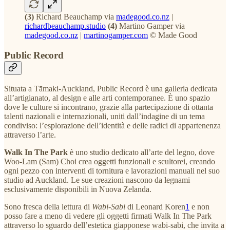
(3)
Richard Beauchamp via
madegood.co.nz
|
richardbeauchamp.studio
(4)
Martino Gamper via
madegood.co.nz
|
martinogamper.com
© Made Good
Public Record
Situata a Tāmaki-Auckland, Public Record è una galleria dedicata
all’artigianato, al design e alle arti contemporanee. È uno spazio
dove le culture si incontrano, grazie alla partecipazione di ottanta
talenti nazionali e internazionali, uniti dall’indagine di un tema
condiviso: l’esplorazione dell’identità e delle radici di appartenenza
attraverso l’arte.
Walk In The Park
è uno studio dedicato all’arte del legno, dove
Woo-Lam (Sam) Choi crea oggetti funzionali e scultorei, creando
ogni pezzo con interventi di tornitura e lavorazioni manuali nel suo
studio ad Auckland. Le sue creazioni nascono da legnami
esclusivamente disponibili in Nuova Zelanda.
Sono fresca della lettura di
Wabi-Sabi
di Leonard Koren
1
e non
posso fare a meno di vedere gli oggetti firmati Walk In The Park
attraverso lo sguardo dell’estetica giapponese wabi-sabi, che invita a