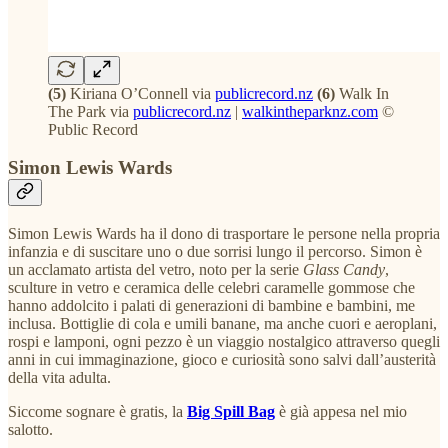
(5)
Kiriana O’Connell via
publicrecord.nz
(6)
Walk In
The Park via
publicrecord.nz
|
walkintheparknz.com
©
Public Record
Simon Lewis Wards
Simon Lewis Wards ha il dono di trasportare le persone nella propria
infanzia e di suscitare uno o due sorrisi lungo il percorso. Simon è
un acclamato artista del vetro, noto per la serie
Glass Candy
,
sculture in vetro e ceramica delle celebri caramelle gommose che
hanno addolcito i palati di generazioni di bambine e bambini, me
inclusa. Bottiglie di cola e umili banane, ma anche cuori e aeroplani,
rospi e lamponi, ogni pezzo è un viaggio nostalgico attraverso quegli
anni in cui immaginazione, gioco e curiosità sono salvi dall’austerità
della vita adulta.
Siccome sognare è gratis, la
Big Spill Bag
è già appesa nel mio
salotto.