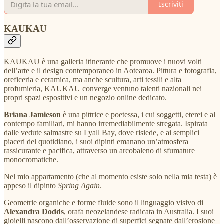
Iscriviti
KAUKAU
KAUKAU è una galleria itinerante che promuove i nuovi volti
dell’arte e il design contemporaneo in Aotearoa. Pittura e fotografia,
oreficeria e ceramica, ma anche scultura, arti tessili e alta
profumieria, KAUKAU converge ventuno talenti nazionali nei
propri spazi espositivi e un negozio online dedicato.
Briana Jamieson
è una pittrice e poetessa, i cui soggetti, eterei e al
contempo familiari, mi hanno irremediabilmente stregata. Ispirata
dalle vedute salmastre su Lyall Bay, dove risiede, e ai semplici
piaceri del quotidiano, i suoi dipinti emanano un’atmosfera
rassicurante e pacifica, attraverso un arcobaleno di sfumature
monocromatiche.
Nel mio appartamento (che al momento esiste solo nella mia testa) è
appeso il dipinto
Spring Again
.
Geometrie organiche e forme fluide sono il linguaggio visivo di
Alexandra Dodds
, orafa neozelandese radicata in Australia. I suoi
gioielli nascono dall’osservazione di superfici segnate dall’erosione