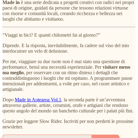
Made in
è una serie dedicata a progetti creativi con radici nei propri
paesi di origine, guidati da persone che tessono relazioni virtuose
con risorse e comunità locali, creando ricchezza e bellezza nei
luoghi che abitiamo e visitiamo.
“Viaggi in bici? E quanti chilometri fai al giorno?”
Dipende. E la risposta, inevitabilmente, fa cadere sul viso del mio
interlocutore un velo di delusione.
Per me, viaggiare su due ruote non è mai stato una questione di
performance, bensì una necessità esperienziale. Per
visitare meno
ma meglio
, per osservare con un ritmo disteso i dettagli che
contraddistinguono i luoghi che mi ospitano. A programmare pause
intenzionali per addentrarmi, a volte per caso, nel cuore artistico e
artigianale.
Dopo
Made in Aotearoa Vol.1
, la seconda parte è un’avventura
attraverso gallerie, artiste, ceramisti, orafe e artigiani che rendono
questo angolo del mondo un banchetto culturale per i palati più fini.
Grazie per leggere Slow Rider. Iscriviti per non perderti le prossime
newsletter.