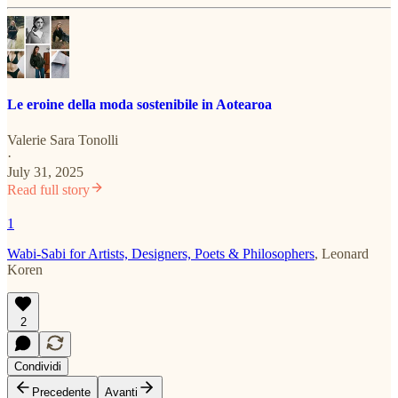
Le eroine della moda sostenibile in Aotearoa
Valerie Sara Tonolli
·
July 31, 2025
Read full story
1
Wabi-Sabi for Artists, Designers, Poets & Philosophers
, Leonard
Koren
2
Condividi
Precedente
Avanti