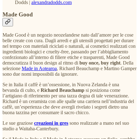
Dodds |
alexandradodds.com
Made Good
Made Good è un negozio neozelandese nato dall’amore per le cose
belle create con cura. Dagli arredi e gli utensili progettati per durare
nel tempo con materiali riciclati o naturali, ai cosmetici realizzati con
ingredienti biologici e cruelty-free, passando per l’abbigliamento
confezionato all’interno di filiere etiche e trasparenti, Made Good
democratizza il buon design al ritmo di
buy once, buy right
. Della
selezione
Made in Aotearoa
, Richard Beauchamp e Martino Gamper
sono due nomi impossibili da ignorare.
Se in Italia il caffè è un’ossessione, in Nuova Zelanda è una
bevanda di culto, e
Richard Beauchamp
si posiziona come
l’artigiano di riferimento per una tazza degna di tale venerazione.
Richard è un ceramista con alle spalle una carriera nell’industria del
caffè, un’esperienza che deve avergli rivelato i segreti dietro una
buona tazzina per consumare il sacro chicco.
Le sue graziose
creazioni in gres
sono realizzate a mano nel suo
studio a Waitaha-Canterbury.