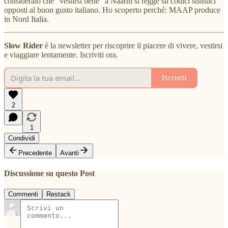
considerato che “vestirsi bene” a Naarm si regge su codici stilistici
opposti al buon gusto italiano. Ho scoperto perché: MAAP produce
in Nord Italia.
Slow Rider
è la newsletter per riscoprire il piacere di vivere, vestirsi
e viaggiare lentamente. Iscriviti ora.
Iscriviti
2
1
Condividi
Precedente
Avanti
Discussione su questo Post
Commenti
Restack