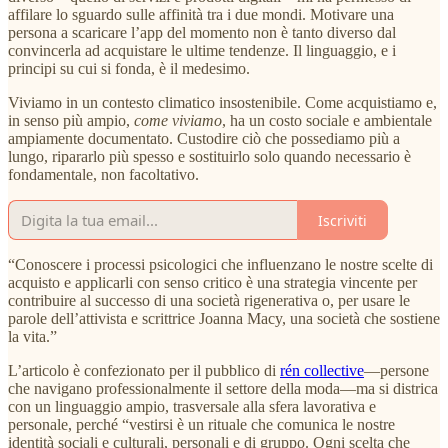
affilare lo sguardo sulle affinità tra i due mondi. Motivare una
persona a scaricare l’app del momento non è tanto diverso dal
convincerla ad acquistare le ultime tendenze. Il linguaggio, e i
principi su cui si fonda, è il medesimo.
Viviamo in un contesto climatico insostenibile. Come acquistiamo e,
in senso più ampio,
come viviamo
, ha un costo sociale e ambientale
ampiamente documentato. Custodire ciò che possediamo più a
lungo, ripararlo più spesso e sostituirlo solo quando necessario è
fondamentale, non facoltativo.
Iscriviti
“Conoscere i processi psicologici che influenzano le nostre scelte di
acquisto e applicarli con senso critico è una strategia vincente per
contribuire al successo di una società rigenerativa o, per usare le
parole dell’attivista e scrittrice Joanna Macy, una società che sostiene
la vita.”
L’articolo è confezionato per il pubblico di
rén collective
—persone
che navigano professionalmente il settore della moda—ma si districa
con un linguaggio ampio, trasversale alla sfera lavorativa e
personale, perché “vestirsi è un rituale che comunica le nostre
identità sociali e culturali, personali e di gruppo. Ogni scelta che