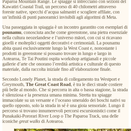
Paparoa Mountain Range. Le spiagge si intrecciano con sezioni del
Kawatiri Coastal Trail, un percorso di 40 chilometri attraverso
foreste native, specchi d’acqua salmastri e scogliere affilate, con
un’infinità di punti panoramici invisibili agli algoritmi di Meta.
Una passeggiata in spiaggia è un incontro garantito con esemplari di
pounamu
, conosciuta anche come greenstone, una pietra essenziale
nella cultura neozelandese e l’universo māori, con cui si ricavano
gioelli e molteplici oggetti decorativi e cerimoniali. La pounamu
abita quasi esclusivamente lungo la West Coast e, nonostante i
prodotti in greenstone si possano trovare in lungo e largo in
Aotearoa, Te Tai Poutini ospita workshop artigianali e piccole
gallerie d’arte che onorano l’eredità artistica e culturale di questo
materiale, dalla raccolta iniziale fino all’elaborazione finale.
Secondo Lonely Planet, la strada di collegamento tra Westport e
Greymouth,
The Great Coast Road
, è tra le dieci strade costiere
più belle al mondo. Che si percorra in alta o bassa stagione, la strada
è silenziosa e la presenza umana minima. Stretta tra spiagge
immacolate su un versante e l’oceano smeraldo dei boschi nativi su
quello opposto, solo la strada in sé è una gioia sensoriale. Lungo il
percorso si trovano innumerevoli percorsi escursionistici come il
Punakaiki-Pororari River Loop o The Paparoa Track, una delle
iconiche
great walks
di Aotearoa.