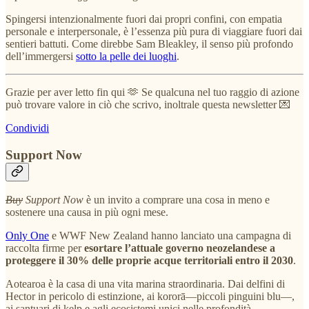
Spingersi intenzionalmente fuori dai propri confini, con empatia
personale e interpersonale, è l’essenza più pura di viaggiare fuori dai
sentieri battuti. Come direbbe Sam Bleakley, il senso più profondo
dell’immergersi
sotto la pelle dei luoghi
.
Grazie per aver letto fin qui 🫶 Se qualcuna nel tuo raggio di azione
può trovare valore in ciò che scrivo, inoltrale questa newsletter 💌
Condividi
Support Now
Buy
Support Now
è un invito a comprare una cosa in meno e
sostenere una causa in più ogni mese.
Only One
e WWF New Zealand hanno lanciato una campagna di
raccolta firme per
esortare l’attuale governo neozelandese a
proteggere il 30% delle proprie acque territoriali entro il 2030
.
Aotearoa è la casa di una vita marina straordinaria. Dai delfini di
Hector in pericolo di estinzione, ai kororā—piccoli pinguini blu—,
ai santuari di kelp e agli ecosistemi unici nelle profondità