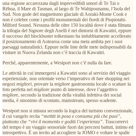
una regione accarezzata dagli imprevedibili umori di Te Tai o
Rēhua, il Mare di Tasman, al largo di Te Wahipounamu, l’Isola del
Sud. Non gode del magnetismo glaciale di Aoraki-Monte Cook e
non è celebre come i profili monumentali dei fiordi di Piopiotahi-
Milford Sound. Nessuna delle oltre 150 località dove è stata filmata
la trilogia del Signore degli Anelli è nei dintorni di Kawatiri, eppure
il successo del blockbuster tolkeniano ha indubbiamente accellerato
il posizionamento di Aotearoa come una meta ambita per i suoi
paesaggi naturalistici. Eppure nelle liste delle mete indispensabili da
visitare in Nuova Zelanda non c’è traccia di Kawatiri.
Perché, apparentemente, a Westport non c’è nulla da fare.
Le attività in cui immergersi a Kawatiri sono al servizio del viaggio
esperienziale, non orientate verso l’imperativo di fare shopping nei
negozi
migliori
, provare la
migliore
gastronomia locale o scattare la
foto perfetta nel
migliore
punto di interesse, dove l’aggettivo
migliore
, secondo la tradizione della viralità infettiva dei social
media, è sinonimo di scontato, mainstream, spesso scadente.
Westport non si misura secondo la logica del turismo convenzionale,
il cui vangelo recita
“mettiti in posa e consuma più che puoi”
,
piuttosto che
“vivi il momento e goditi l’esperienza”
. Trascorrervi
del tempo è un viaggio sensoriale fuori dai percorsi battuti, intimo ed
introspettivo. È un invito ad accogliere la JOMO e voltare le spalle