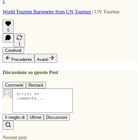
1
World Tourism Barometer from UN Tourism
| UN Tourism
5
1
Condividi
Precedente
Avanti
Discussione su questo Post
Commenti
Restack
Il meglio di
Ultime
Discussioni
Nessun post