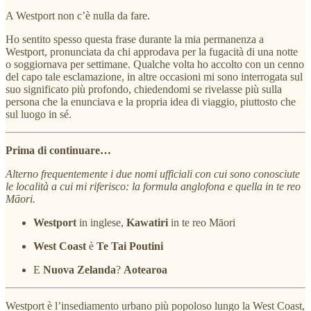
A Westport non c’è nulla da fare.
Ho sentito spesso questa frase durante la mia permanenza a
Westport, pronunciata da chi approdava per la fugacità di una notte
o soggiornava per settimane. Qualche volta ho accolto con un cenno
del capo tale esclamazione, in altre occasioni mi sono interrogata sul
suo significato più profondo, chiedendomi se rivelasse più sulla
persona che la enunciava e la propria idea di viaggio, piuttosto che
sul luogo in sé.
Prima di continuare…
Alterno frequentemente i due nomi ufficiali con cui sono conosciute
le località a cui mi riferisco: la formula anglofona e quella in te reo
Māori.
Westport
in inglese,
Kawatiri
in te reo Māori
West Coast
è
Te Tai Poutini
E
Nuova Zelanda
?
Aotearoa
Westport è l’insediamento urbano più popoloso lungo la West Coast,