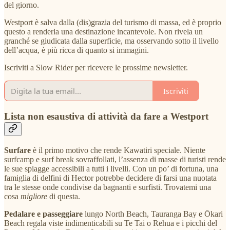
del giorno.
Westport è salva dalla (dis)grazia del turismo di massa, ed è proprio
questo a renderla una destinazione incantevole. Non rivela un
granché se giudicata dalla superficie, ma osservando sotto il livello
dell’acqua, è più ricca di quanto si immagini.
Iscriviti a Slow Rider per ricevere le prossime newsletter.
Iscriviti
Lista non esaustiva di attività da fare a Westport
Surfare
è il primo motivo che rende Kawatiri speciale. Niente
surfcamp e surf break sovraffollati, l’assenza di masse di turisti rende
le sue spiagge accessibili a tutti i livelli. Con un po’ di fortuna, una
famiglia di delfini di Hector potrebbe decidere di farsi una nuotata
tra le stesse onde condivise da bagnanti e surfisti. Trovatemi una
cosa
migliore
di questa.
Pedalare e passeggiare
lungo North Beach, Tauranga Bay e Ōkari
Beach regala viste indimenticabili su Te Tai o Rēhua e i picchi del