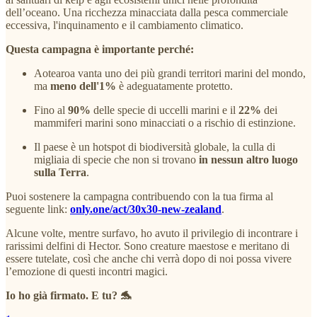
dell’oceano. Una ricchezza minacciata dalla pesca commerciale
eccessiva, l'inquinamento e il cambiamento climatico.
Questa campagna è importante perché:
Aotearoa vanta uno dei più grandi territori marini del mondo,
ma
meno dell'1%
è adeguatamente protetto.
Fino al
90%
delle specie di uccelli marini e il
22%
dei
mammiferi marini sono minacciati o a rischio di estinzione.
Il paese è un hotspot di biodiversità globale, la culla di
migliaia di specie che non si trovano
in nessun altro luogo
sulla Terra
.
Puoi sostenere la campagna contribuendo con la tua firma al
seguente link:
only.one/act/30x30-new-zealand
.
Alcune volte, mentre surfavo, ho avuto il privilegio di incontrare i
rarissimi delfini di Hector. Sono creature maestose e meritano di
essere tutelate, così che anche chi verrà dopo di noi possa vivere
l’emozione di questi incontri magici.
Io ho già firmato. E tu? 🐬