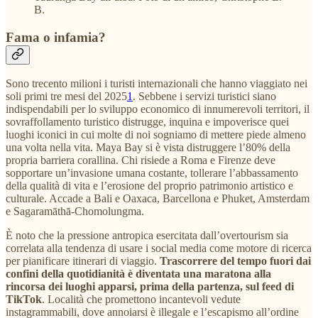
B.
Fama o infamia?
Sono trecento milioni i turisti internazionali che hanno viaggiato nei
soli primi tre mesi del 2025
1
. Sebbene i servizi turistici siano
indispendabili per lo sviluppo economico di innumerevoli territori, il
sovraffollamento turistico distrugge, inquina e impoverisce quei
luoghi iconici in cui molte di noi sogniamo di mettere piede almeno
una volta nella vita. Maya Bay si è vista distruggere l’80% della
propria barriera corallina. Chi risiede a Roma e Firenze deve
sopportare un’invasione umana costante, tollerare l’abbassamento
della qualità di vita e l’erosione del proprio patrimonio artistico e
culturale. Accade a Bali e Oaxaca, Barcellona e Phuket, Amsterdam
e Sagaramāthā-Chomolungma.
È noto che la pressione antropica esercitata dall’overtourism sia
correlata alla tendenza di usare i social media come motore di ricerca
per pianificare itinerari di viaggio.
Trascorrere del tempo fuori dai
confini della quotidianità è diventata una maratona alla
rincorsa dei luoghi apparsi, prima della partenza, sul feed di
TikTok
. Località che promettono incantevoli vedute
instagrammabili, dove annoiarsi è illegale e l’escapismo all’ordine