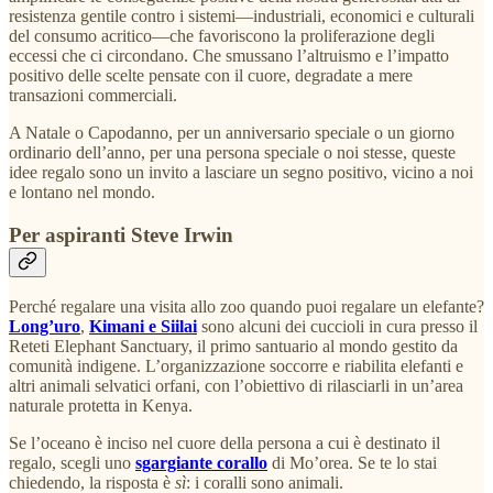
resistenza gentile contro i sistemi—industriali, economici e culturali
del consumo acritico—che favoriscono la proliferazione degli
eccessi che ci circondano. Che smussano l’altruismo e l’impatto
positivo delle scelte pensate con il cuore, degradate a mere
transazioni commerciali.
A Natale o Capodanno, per un anniversario speciale o un giorno
ordinario dell’anno, per una persona speciale o noi stesse, queste
idee regalo sono un invito a lasciare un segno positivo, vicino a noi
e lontano nel mondo.
Per aspiranti Steve Irwin
Perché regalare una visita allo zoo quando puoi regalare un elefante?
Long’uro
,
Kimani e Siilai
sono alcuni dei cuccioli in cura presso il
Reteti Elephant Sanctuary, il primo santuario al mondo gestito da
comunità indigene. L’organizzazione soccorre e riabilita elefanti e
altri animali selvatici orfani, con l’obiettivo di rilasciarli in un’area
naturale protetta in Kenya.
Se l’oceano è inciso nel cuore della persona a cui è destinato il
regalo, scegli uno
sgargiante corallo
di Mo’orea. Se te lo stai
chiedendo, la risposta è
sì
: i coralli sono animali.