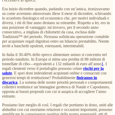
l’eccesso e lo spreco.
Era inizio dicembre quando, parlando con un’amica, ironizzavamo
su come avremmo attraversato illese il mese di dicembre, schivando
lo sconforto fisiologico ed economico che, per motivi individuali e
diversi, i riti di fine anno destano su entrambe. Rispetto a lei, ero in
una posizione di vantaggio: mi trovavo, per il secondo anno
consecutivo, a migliaia di chilometri da casa, esclusa dalle
Tradizioni™ del periodo. Nessuna sofisticata operazione contabile
per acquistare regali dignitosi entro un bilancio prestabilito. Niente
inviti a banchetti opulenti, estenuanti, interminabili.
In Italia il 30-40% dello spreco alimentare annuo si concentra nel
periodo natalizio. In Europa si stima una perdita di 88 milioni di
tonnellate di cibo—equivalenti a 132 miliardi di euro all’anno
1
. I
regali clementi verso il portafoglio possono celare
rischi per la
salute
. E quei doni indesiderati acquistati online e consacrati con
generosi tempi di restituzione? Probabilmente
finiranno in
discarica
. La somma delle nostre priorità personali e comportamenti
collettivi restituisce un’immagine grottesca di Natale e Capodanno,
opposta ai buoni propositi con cui si auspica di accogliere l’anno
entrante.
Possiamo fare meglio di così. I regali che portiamo in dono, uniti alle
abitudini con cui onoriamo relazioni e occasioni importanti, possono
amplificare le conseguenze positive della nostra generosità: atti di