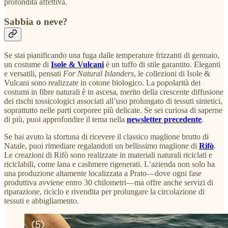
profondità affettiva.
Sabbia o neve?
Se stai pianificando una fuga dalle temperature frizzanti di gennaio,
un costume di
Isole & Vulcani
è un tuffo di stile garantito. Eleganti
e versatili, pensati
For Natural Islanders
, le collezioni di Isole &
Vulcani sono realizzate in cotone biologico. La popolarità dei
costumi in fibre naturali è in ascesa, merito della crescente diffusione
dei rischi tossicologici associati all’uso prolungato di tessuti sintetici,
soprattutto nelle parti corporee più delicate. Se sei curiosa di saperne
di più, puoi approfondire il tema nella
newsletter precedente
.
Se hai avuto la sfortuna di ricevere il classico maglione brutto di
Natale, puoi rimediare regalandoti un bellissimo maglione di
Rifò
.
Le creazioni di Rifò sono realizzate in materiali naturali riciclati e
riciclabili, come lana e cashmere rigenerati. L’azienda non solo ha
una produzione altamente localizzata a Prato—dove ogni fase
produttiva avviene entro 30 chilometri—ma offre anche servizi di
riparazione, riciclo e rivendita per prolungare la circolazione di
tessuti e abbigliamento.