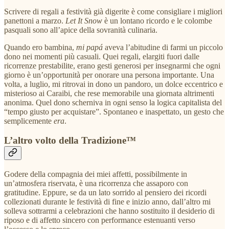
Scrivere di regali a festività già digerite è come consigliare i migliori
panettoni a marzo.
Let It Snow
è un lontano ricordo e le colombe
pasquali sono all’apice della sovranità culinaria.
Quando ero bambina,
mi papá
aveva l’abitudine di farmi un piccolo
dono nei momenti più casuali. Quei regali, elargiti fuori dalle
ricorrenze prestabilite, erano gesti generosi per insegnarmi che ogni
giorno è un’opportunità per onorare una persona importante. Una
volta, a luglio, mi ritrovai in dono un pandoro, un dolce eccentrico e
misterioso ai Caraibi, che rese memorabile una giornata altrimenti
anonima. Quel dono scherniva in ogni senso la logica capitalista del
“tempo giusto per acquistare”. Spontaneo e inaspettato, un gesto che
semplicemente
era
.
L’altro volto della Tradizione™
Godere della compagnia dei miei affetti, possibilmente in
un’atmosfera riservata, è una ricorrenza che assaporo con
gratitudine. Eppure, se da un lato sorrido al pensiero dei ricordi
collezionati durante le festività di fine e inizio anno, dall’altro mi
solleva sottrarmi a celebrazioni che hanno sostituito il desiderio di
riposo e di affetto sincero con performance estenuanti verso