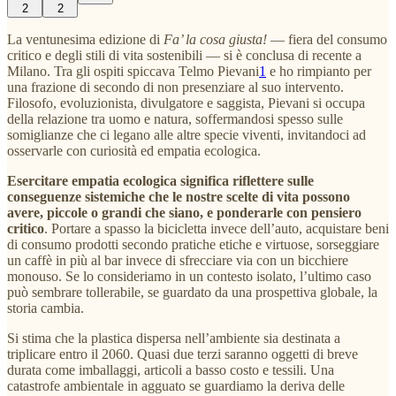
2
2
La ventunesima edizione di
Fa’ la cosa giusta!
— fiera del consumo
critico e degli stili di vita sostenibili — si è conclusa di recente a
Milano. Tra gli ospiti spiccava Telmo Pievani
1
e ho rimpianto per
una frazione di secondo di non presenziare al suo intervento.
Filosofo, evoluzionista, divulgatore e saggista, Pievani si occupa
della relazione tra uomo e natura, soffermandosi spesso sulle
somiglianze che ci legano alle altre specie viventi, invitandoci ad
osservarle con curiosità ed empatia ecologica.
Esercitare empatia ecologica significa riflettere sulle
conseguenze sistemiche che le nostre scelte di vita possono
avere, piccole o grandi che siano, e ponderarle con pensiero
critico
. Portare a spasso la bicicletta invece dell’auto, acquistare beni
di consumo prodotti secondo pratiche etiche e virtuose, sorseggiare
un caffè in più al bar invece di sfrecciare via con un bicchiere
monouso. Se lo consideriamo in un contesto isolato, l’ultimo caso
può sembrare tollerabile, se guardato da una prospettiva globale, la
storia cambia.
Si stima che la plastica dispersa nell’ambiente sia destinata a
triplicare entro il 2060. Quasi due terzi saranno oggetti di breve
durata come imballaggi, articoli a basso costo e tessili. Una
catastrofe ambientale in agguato se guardiamo la deriva delle