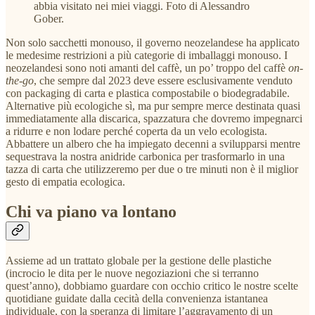
abbia visitato nei miei viaggi. Foto di Alessandro
Gober.
Non solo sacchetti monouso, il governo neozelandese ha applicato
le medesime restrizioni a più categorie di imballaggi monouso. I
neozelandesi sono noti amanti del caffè, un po’ troppo del caffè
on-
the-go
, che sempre dal 2023 deve essere esclusivamente venduto
con packaging di carta e plastica compostabile o biodegradabile.
Alternative più ecologiche sì, ma pur sempre merce destinata quasi
immediatamente alla discarica, spazzatura che dovremo impegnarci
a ridurre e non lodare perché coperta da un velo ecologista.
Abbattere un albero che ha impiegato decenni a svilupparsi mentre
sequestrava la nostra anidride carbonica per trasformarlo in una
tazza di carta che utilizzeremo per due o tre minuti non è il miglior
gesto di empatia ecologica.
Chi va piano va lontano
Assieme ad un trattato globale per la gestione delle plastiche
(incrocio le dita per le nuove negoziazioni che si terranno
quest’anno), dobbiamo guardare con occhio critico le nostre scelte
quotidiane guidate dalla cecità della convenienza istantanea
individuale, con la speranza di limitare l’aggravamento di un