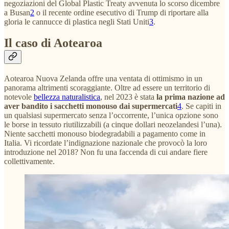
negoziazioni del Global Plastic Treaty avvenuta lo scorso dicembre
a Busan
2
o il recente ordine esecutivo di Trump di riportare alla
gloria le cannucce di plastica negli Stati Uniti
3
.
Il caso di Aotearoa
Aotearoa Nuova Zelanda offre una ventata di ottimismo in un
panorama altrimenti scoraggiante. Oltre ad essere un territorio di
notevole
bellezza naturalistica
, nel 2023 è stata
la prima nazione ad
aver bandito i sacchetti monouso dai supermercati
4
. Se capiti in
un qualsiasi supermercato senza l’occorrente, l’unica opzione sono
le borse in tessuto riutilizzabili (a cinque dollari neozelandesi l’una).
Niente sacchetti monouso biodegradabili a pagamento come in
Italia. Vi ricordate l’indignazione nazionale che provocò la loro
introduzione nel 2018? Non fu una faccenda di cui andare fiere
collettivamente.