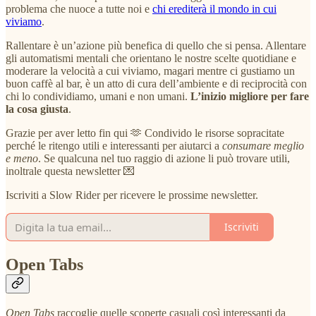
problema che nuoce a tutte noi e
chi erediterà il mondo in cui
viviamo
.
Rallentare è un’azione più benefica di quello che si pensa. Allentare
gli automatismi mentali che orientano le nostre scelte quotidiane e
moderare la velocità a cui viviamo, magari mentre ci gustiamo un
buon caffè al bar, è un atto di cura dell’ambiente e di reciprocità con
chi lo condividiamo, umani e non umani.
L’inizio migliore per fare
la cosa giusta
.
Grazie per aver letto fin qui 🫶 Condivido le risorse sopracitate
perché le ritengo utili e interessanti per aiutarci a
consumare meglio
e meno
. Se qualcuna nel tuo raggio di azione li può trovare utili,
inoltrale questa newsletter 💌
Iscriviti a Slow Rider per ricevere le prossime newsletter.
Iscriviti
Open Tabs
Open Tabs
raccoglie quelle
scoperte casuali così interessanti da