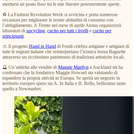
meritarsi un posto fisso tra le mie finestre perennemente aperte.
♻️ La Fashion Revolution Week si avvicina e porta numerose
occasioni per migliorare le nostre abitudini di consumo con
l’abbigliamento. A Trento nel mese di aprile Atotus organizzerà
laboratori di
upcycling
,
cucito per tutti i livelli
e
cucito per
principianti
.
👛 Il progetto
Hand in Hand
di Fendi celebra artigiane e artigiani di
tutte le regioni italiane che reinterpretano l’iconica borsa Baguette
attraverso un ricchissimo patrimonio di tradizioni artistiche locali.
🔮 Un’addetta alle vendite di
Maggie Marilyn
a Auckland mi ha
confessato che la fondatrice Maggie Howard sta valutando di
espandere la propria attività in Europa. Se aprirà un negozio in
territorio europeo spero sia A. In Italia e B. Bello, bellissimo tanto
quello a Newmarket.