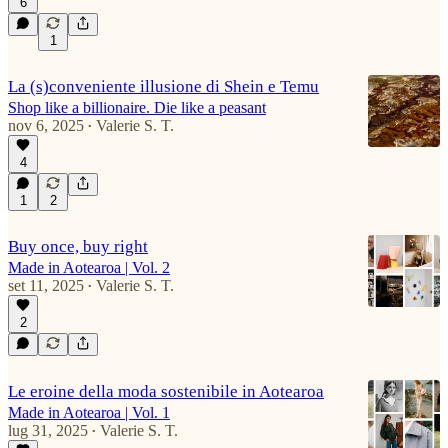
6
1
La (s)conveniente illusione di Shein e Temu
Shop like a billionaire. Die like a peasant
nov 6, 2025
Valerie S. T.
•
4
1
2
Buy once, buy right
Made in Aotearoa | Vol. 2
set 11, 2025
Valerie S. T.
•
2
Le eroine della moda sostenibile in Aotearoa
Made in Aotearoa | Vol. 1
lug 31, 2025
Valerie S. T.
•