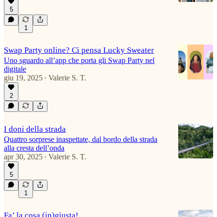
5
1
Swap Party online? Ci pensa Lucky Sweater
Uno sguardo all’app che porta gli Swap Party nel
digitale
giu 19, 2025
Valerie S. T.
•
2
I doni della strada
Quattro sorprese inaspettate, dal bordo della strada
alla cresta dell’onda
apr 30, 2025
Valerie S. T.
•
5
1
Fa’ la cosa (in)giusta!