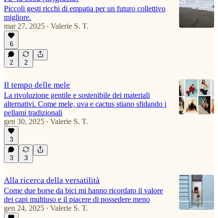
Piccoli gesti ricchi di empatia per un futuro collettivo
migliore.
mar 27, 2025
Valerie S. T.
•
6
2
2
Il tempo delle mele
La rivoluzione gentile e sostenibile dei materiali
alternativi. Come mele, uva e cactus stiano sfidando i
pellami tradizionali
gen 30, 2025
Valerie S. T.
•
3
3
3
Alla ricerca della versatilità
Come due borse da bici mi hanno ricordato il valore
dei capi multiuso e il piacere di possedere meno
gen 24, 2025
Valerie S. T.
•