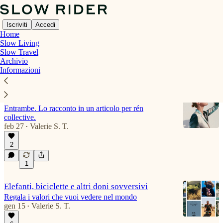
Iscriviti
Accedi
Home
Slow Living
Slow Travel
Archivio
Slow Living
Informazioni
Società dei consumi o società rigenerativa?
Entrambe. Lo racconto in un articolo per rén
collective.
feb 27
Valerie S. T.
•
2
1
Elefanti, biciclette e altri doni sovversivi
Regala i valori che vuoi vedere nel mondo
gen 15
Valerie S. T.
•